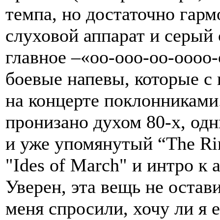
темпа, но достаточно гар
слуховой аппарат и серый 
главное –«оо-ооо-оо-оооо
боевые напевы, которые с
на концерте поклонниками
пронизано духом 80-х, одн
и уже упомянутый “The Rim
"Ides of March" и интро к а
Уверен, эта вещь не оста
меня спросили, хочу ли я