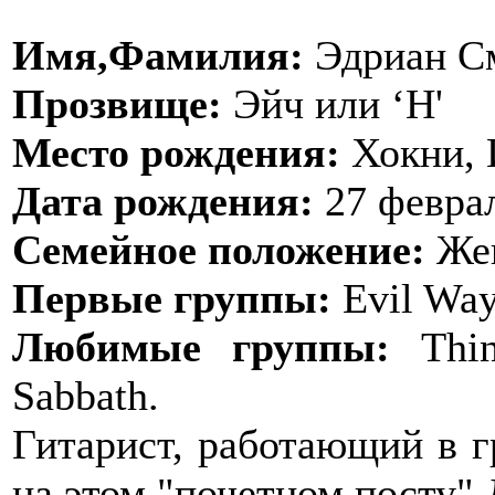
Имя,Фамилия:
Эдриан С
Прозвище:
Эйч или ‘H'
Место рождения:
Хокни, 
Дата рождения:
27 феврал
Семейное положение:
Жен
Первые группы:
Evil Way
Любимые группы:
Thin
Sabbath.
Гитарист, работающий в г
на этом "почетном посту" 