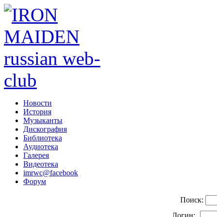
Новости
История
Музыканты
Дискография
Библиотека
Аудиотека
Галерея
Видеотека
imrwc@facebook
Форум
Поиск:
Логин: