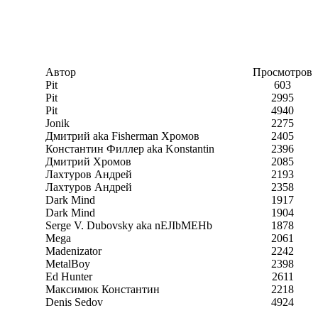
Автор
Просмотров
Pit
603
Pit
2995
Pit
4940
Jonik
2275
Дмитрий aka Fisherman Хромов
2405
Константин Филлер aka Konstantin
2396
Дмитрий Хромов
2085
Лахтуров Андрей
2193
Лахтуров Андрей
2358
Dark Mind
1917
Dark Mind
1904
Serge V. Dubovsky aka nEJIbMEHb
1878
Mega
2061
Madenizator
2242
MetalBoy
2398
Ed Hunter
2611
Максимюк Константин
2218
Denis Sedov
4924