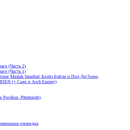
аге (Часть 2)
аге (Часть 1)
Venue Maslak Istanbul: Блэйз Бэйли и Пол Ди'Анно
AIDEN (+ Cage и Arch Enemy)
 Pavilion, Pittsburgh)
поминания очевидца