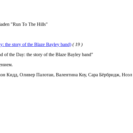
den "Run To The Hills"
 the story of the Blaze Bayley band)
( 19 )
 the Day: the story of the Blaze Bayley band"
ением.
он Кидд, Оливер Палотаи, Валентина Коу, Сара Бёрбридж, Ноэл 