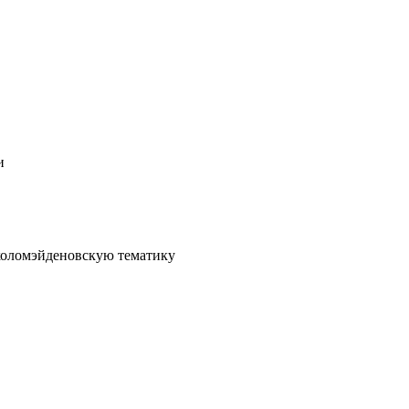
и
коломэйденовскую тематику