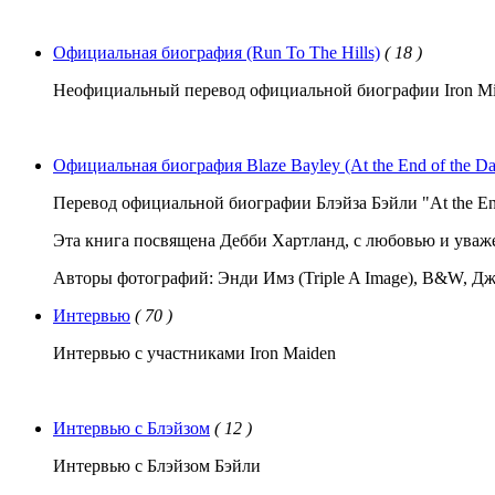
Официальная биография (Run To The Hills)
( 18 )
Неофициальный перевод официальной биографии Iron Mia
Официальная биография Blaze Bayley (At the End of the Day:
Перевод официальной биографии Блэйза Бэйли "At the End of
Эта книга посвящена Дебби Хартланд, с любовью и уваж
Авторы фотографий: Энди Имз (Triple A Image), B&W, Дж
Интервью
( 70 )
Интервью с участниками Iron Maiden
Интервью с Блэйзом
( 12 )
Интервью с Блэйзом Бэйли