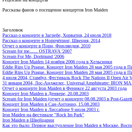
Рассказы фанов о посещении концертов Iron Maiden
Заголовок
Рассказ о концерте в Загребе, Хорватия, 24 июля 2018
Рассказ о концерте в Норрчёпинг, Швеция, 2014
Отчет о концерте в Пори, Финляндия, 2010
Scream for me....... OSTRAVA '2007
Scream For Me, Dortmund '2006
Концерт Iron Maiden 14 ноября 2006 года в Хельсинки
Eddie Rips Up Prague. Концерт Iron Maiden 28 мая 2005 года в Пр
Eddie Rips Up Prague. Концерт Iron Maiden 28 мая 2005 года в Пр
4 июля 2004, Стамбул, Фестиваль Rock The Nations II Open Air 
31 января 2004, Лос-Анджелес, Universal Amphiteatre: IRON M
Отчет о концерте Iron Maiden в Фениксе 22 августа 2003 года
Концерт Iron Maiden в Денвере, 20.08.2003
Scream for Iron Maiden (отчет о концерте 08.08.2003 в Post-Gazette
Концерт Iron Maiden в Сан-Антонио, 15.08.2003
Концерт Iron Maiden в Лиссабоне 9 июля 2003 г.
Iron Maiden на фестивале "Rock Im Park"
Iron Maiden в Швейцарии
Как это было: Первое выступление Iron Maiden в Москве. Вос